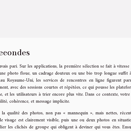
secondes
s pari. Sur les applications, la première sélection se fait à vitesse é
ar une photo floue, un cadrage douteux ou une bio trop longue suffit à
u Royaume-Uni, les services de rencontres en ligne figurent par
ment, avec des sessions courtes et répétées, ce qui pousse les platefo
 et les utilisateurs à trier encore plus vite. Dans ce contexte, votre 
ibilité, cohérence, et message implicite.
, la qualité des photos, non pas « mannequin », mais nettes, récent
le visage est clairement visible, puis une ou deux photos en situati
lier les clichés de groupe qui obligent à deviner qui vous êtes. Ensui