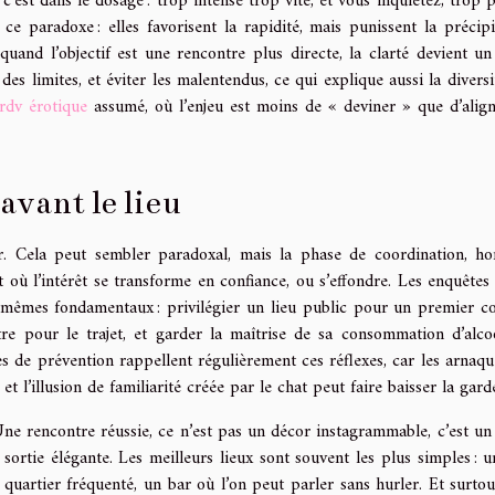
est dans le dosage : trop intense trop vite, et vous inquiétez; trop pl
ce paradoxe : elles favorisent la rapidité, mais punissent la précipi
quand l’objectif est une rencontre plus directe, la clarté devient un
es limites, et éviter les malentendus, ce qui explique aussi la diversi
rdv érotique
assumé, où l’enjeu est moins de « deviner » que d’align
avant le lieu
 Cela peut sembler paradoxal, mais la phase de coordination, hor
 où l’intérêt se transforme en confiance, ou s’effondre. Les enquêtes 
s mêmes fondamentaux : privilégier un lieu public pour un premier co
re pour le trajet, et garder la maîtrise de sa consommation d’alco
es de prévention rappellent régulièrement ces réflexes, car les arnaque
et l’illusion de familiarité créée par le chat peut faire baisser la gard
 Une rencontre réussie, ce n’est pas un décor instagrammable, c’est un
 sortie élégante. Les meilleurs lieux sont souvent les plus simples : u
uartier fréquenté, un bar où l’on peut parler sans hurler. Et surtou