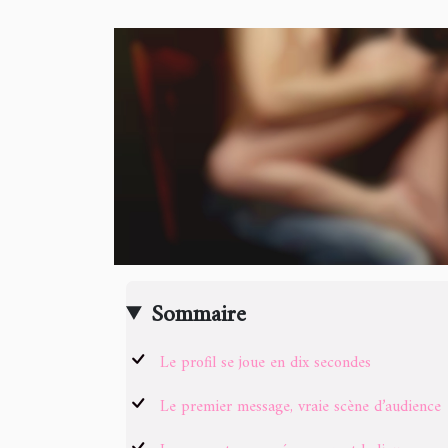
Sommaire
Le profil se joue en dix secondes
Le premier message, vraie scène d’audience