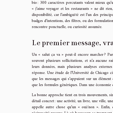
bio : 300 caractères percutants valent mieux qu’u
« j’aime voyager et les restaurants » ne dit rien
disponibilité, car l’ambiguïté est l’un des princip
badges d’intentions, des filtres, ou des formulati
rencontre ponctuelle, ou curiosité assumée.
Le premier message, vra
Un « salut ça va » peut-il encore marcher ? Parfo
souvent plusieurs sollicitations, et n’a aucune r
leurs données, mais plusieurs analyses externe
réponse. Une étude de l’Université de Chicago c
que les messages qui s’appuient sur un élément 
que les formules génériques. Dans une économie de l’
La bonne approche tient en trois mouvements, sim
détail concret : une activité, un livre, une ville, 
appelle autre chose qu’un « oui/non ». Enfin, 