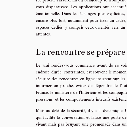
réciprocité rassure. Là où beaucoup se trompent, c’
vous disparaissez. Les applications ont accentué 
émotionnelle. Dans les échanges plus explicites, 
encore plus fort, notamment pour fixer un cadre, d
espaces dédiés, y compris ceux orientés vers un
attentes.
La rencontre se prépare 
Le vrai rendez-vous commence avant de se voir.
endroit, durée, contraintes, est souvent le moment
sécurité des rencontres en ligne insistent sur le
informer un proche, éviter de dépendre de l’aut
France, le ministère de l’Intérieur et les campagn
pressions, et les comportements intrusifs existent, 
Mais au-delà de la sécurité, il y a la dynamique.
qui facilite la conversation et laisse une porte de
vivant mais pas bruyant, une promenade dans un q