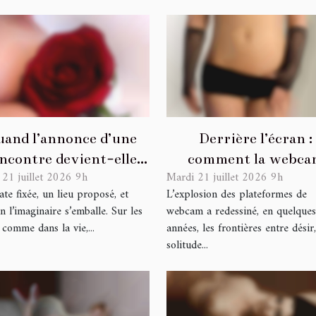
and l’annonce d’une
Derrière l’écran :
ncontre devient-elle
comment la webca
 21 juillet 2026 9h
Mardi 21 juillet 2026 9h
promesse de séduction
transforme l'intimit
te fixée, un lieu proposé, et
L’explosion des plateformes de
?
ligne
n l’imaginaire s’emballe. Sur les
webcam a redessiné, en quelques
 comme dans la vie,...
années, les frontières entre désir,
solitude...