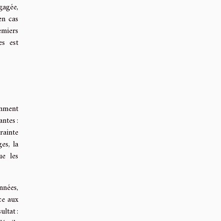
gagée,
en cas
emiers
es est
amment
ntes :
rainte
es, la
ue les
nnées,
ce aux
ltat :