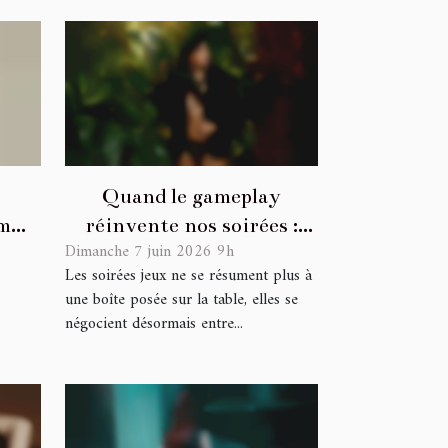
Quand le gameplay
m
réinvente nos soirées :
Dimanche 7 juin 2026 9h
é en
analyse d'une révolution
Les soirées jeux ne se résument plus à
ludique
une boîte posée sur la table, elles se
négocient désormais entre...