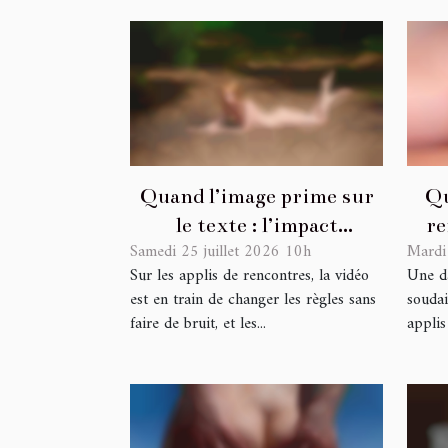
Quand l’image prime sur
Qu
le texte : l’impact
re
Samedi 25 juillet 2026 10h
Mardi
inattendu de la vidéo sur
une 
Sur les applis de rencontres, la vidéo
Une da
les plateformes de
est en train de changer les règles sans
soudai
rencontres
faire de bruit, et les...
applis