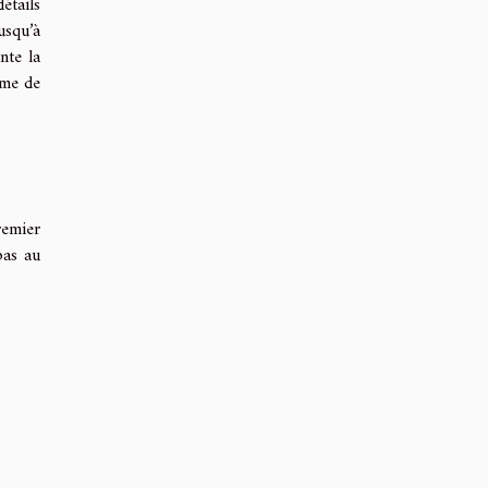
étails
jusqu’à
nte la
hme de
remier
pas au