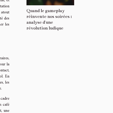
at, et
tation
Quand le gameplay
 atout
réinvente nos soirées :
té des
analyse d'une
er les
révolution ludique
aires,
sur la
ntact,
ol. En
s, les
e.
 cadre
n café
t, une