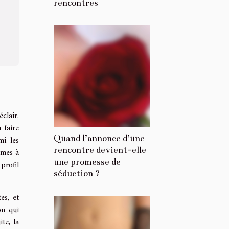
rencontres
clair,
 faire
Quand l’annonce d’une
mi les
rencontre devient-elle
rmes à
une promesse de
profil
séduction ?
es, et
on qui
te, la