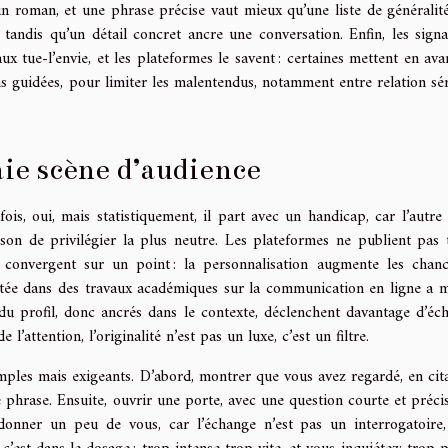
n roman, et une phrase précise vaut mieux qu’une liste de généralité
, tandis qu’un détail concret ancre une conversation. Enfin, les sign
aux tue-l’envie, et les plateformes le savent : certaines mettent en ava
ons guidées, pour limiter les malentendus, notamment entre relation sér
ie scène d’audience
is, oui, mais statistiquement, il part avec un handicap, car l’autre 
aison de privilégier la plus neutre. Les plateformes ne publient pas 
s convergent sur un point : la personnalisation augmente les chan
itée dans des travaux académiques sur la communication en ligne a 
du profil, donc ancrés dans le contexte, déclenchent davantage d’éc
attention, l’originalité n’est pas un luxe, c’est un filtre.
ples mais exigeants. D’abord, montrer que vous avez regardé, en cit
une phrase. Ensuite, ouvrir une porte, avec une question courte et préci
donner un peu de vous, car l’échange n’est pas un interrogatoire,