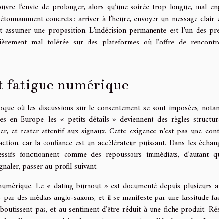
ouvre l’envie de prolonger, alors qu’une soirée trop longue, mal en
 étonnamment concrets : arriver à l’heure, envoyer un message clair 
 et assumer une proposition. L’indécision permanente est l’un des pr
lièrement mal tolérée sur des plateformes où l’offre de rencontr
t fatigue numérique
poque où les discussions sur le consentement se sont imposées, not
s en Europe, les « petits détails » deviennent des règles structura
r, et rester attentif aux signaux. Cette exigence n’est pas une cont
raction, car la confiance est un accélérateur puissant. Dans les échang
gressifs fonctionnent comme des repoussoirs immédiats, d’autant q
gnaler, passer au profil suivant.
 numérique. Le « dating burnout » est documenté depuis plusieurs a
és par des médias anglo-saxons, et il se manifeste par une lassitude fa
boutissent pas, et au sentiment d’être réduit à une fiche produit. Résu