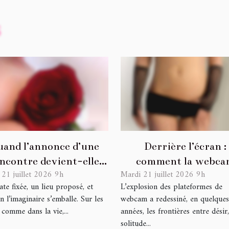
and l’annonce d’une
Derrière l’écran :
ncontre devient-elle
comment la webca
 21 juillet 2026 9h
Mardi 21 juillet 2026 9h
promesse de séduction
transforme l'intimit
te fixée, un lieu proposé, et
L’explosion des plateformes de
?
ligne
n l’imaginaire s’emballe. Sur les
webcam a redessiné, en quelques
 comme dans la vie,...
années, les frontières entre désir,
solitude...