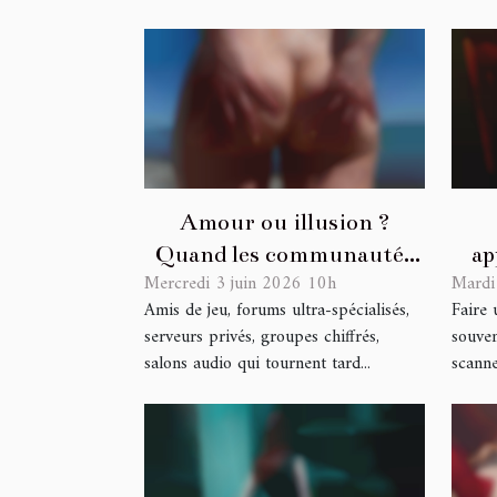
Amour ou illusion ?
Quand les communautés
ap
Mercredi 3 juin 2026 10h
Mardi
en ligne défient la solitude
dé
Amis de jeu, forums ultra-spécialisés,
Faire 
serveurs privés, groupes chiffrés,
souven
salons audio qui tournent tard...
scanne