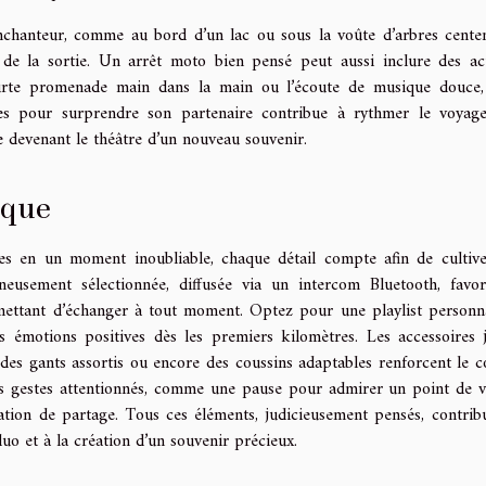
chanteur, comme au bord d’un lac ou sous la voûte d’arbres centen
e de la sortie. Un arrêt moto bien pensé peut aussi inclure des act
ourte promenade main dans la main ou l’écoute de musique douce
tapes pour surprendre son partenaire contribue à rythmer le voyag
e devenant le théâtre d’un nouveau souvenir.
ique
es en un moment inoubliable, chaque détail compte afin de cultiv
sement sélectionnée, diffusée via un intercom Bluetooth, favor
mettant d’échanger à tout moment. Optez pour une playlist personna
es émotions positives dès les premiers kilomètres. Les accessoires 
, des gants assortis ou encore des coussins adaptables renforcent le c
tits gestes attentionnés, comme une pause pour admirer un point de 
ation de partage. Tous ces éléments, judicieusement pensés, contrib
uo et à la création d’un souvenir précieux.