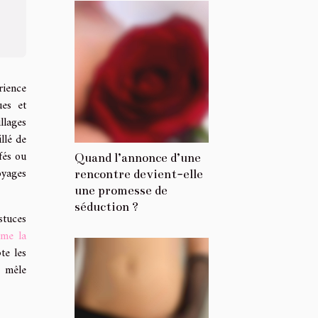
rience
ues et
llages
llé de
fés ou
Quand l’annonce d’une
oyages
rencontre devient-elle
une promesse de
séduction ?
stuces
ime la
te les
e mêle