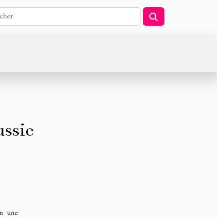
ussie
en une