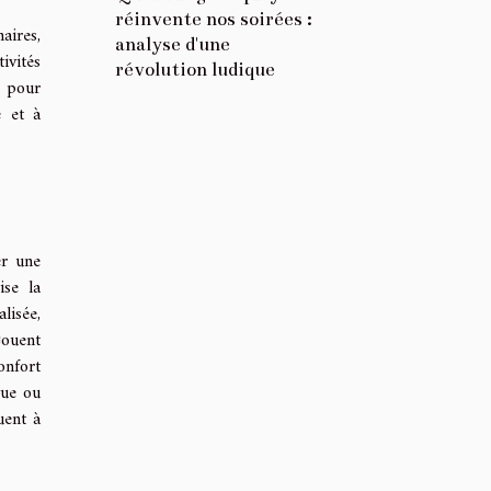
réinvente nos soirées :
aires,
analyse d'une
ivités
révolution ludique
, pour
e et à
er une
ise la
lisée,
jouent
onfort
vue ou
uent à