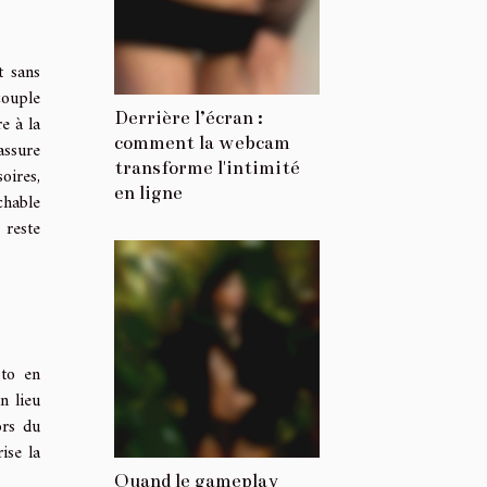
t sans
couple
Derrière l’écran :
e à la
comment la webcam
assure
transforme l'intimité
oires,
en ligne
chable
 reste
oto en
n lieu
ors du
ise la
Quand le gameplay