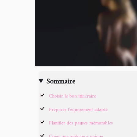
Sommaire
Choisir le bon itinéraire
Préparer l’équipement adapté
Planifier des pauses mémorables
Créer une ambiance unique