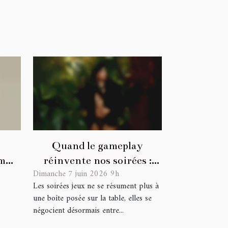
Quand le gameplay
m
réinvente nos soirées :
Dimanche 7 juin 2026 9h
é en
analyse d'une révolution
Les soirées jeux ne se résument plus à
ludique
une boîte posée sur la table, elles se
négocient désormais entre...