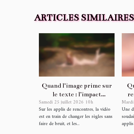
ARTICLES SIMILAIRES
Quand l’image prime sur
Qu
le texte : l’impact
re
Samedi 25 juillet 2026 10h
Mardi
inattendu de la vidéo sur
une 
Sur les applis de rencontres, la vidéo
Une da
les plateformes de
est en train de changer les règles sans
soudai
rencontres
faire de bruit, et les...
applis