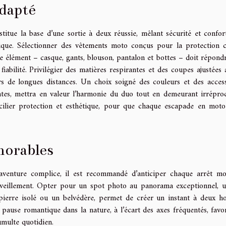
dapté
ue la base d’une sortie à deux réussie, mêlant sécurité et confor
ique. Sélectionner des vêtements moto conçus pour la protection 
ue élément – casque, gants, blouson, pantalon et bottes – doit répondr
abilité. Privilégier des matières respirantes et des coupes ajustées 
s de longues distances. Un choix soigné des couleurs et des access
tes, mettra en valeur l’harmonie du duo tout en demeurant irrépro
oncilier protection et esthétique, pour que chaque escapade en moto
morables
aventure complice, il est recommandé d’anticiper chaque arrêt m
erveillement. Opter pour un spot photo au panorama exceptionnel, u
 pierre isolé ou un belvédère, permet de créer un instant à deux h
ause romantique dans la nature, à l’écart des axes fréquentés, favor
umulte quotidien.