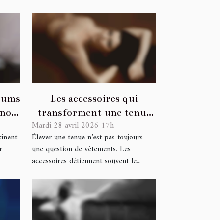
lbums
Les accessoires qui
 nos
transforment une tenue
Mardi 28 avril 2026 17h
et votre mood en un clin
cinent
Élever une tenue n’est pas toujours
d’œil
r
une question de vêtements. Les
accessoires détiennent souvent le...