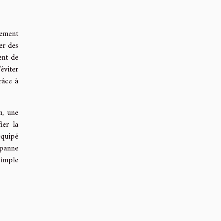
nement
er des
ent de
éviter
râce à
n, une
ier la
équipé
 panne
simple