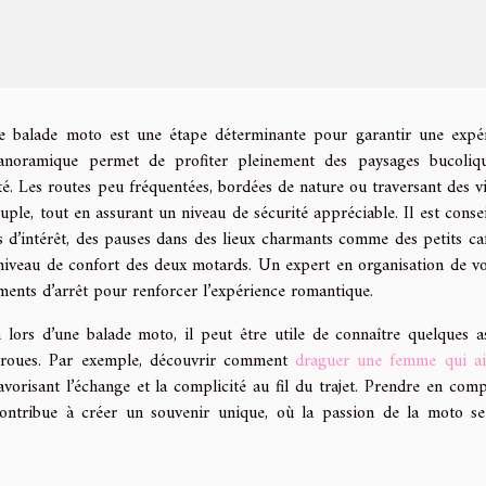
ne balade moto est une étape déterminante pour garantir une expé
anoramique permet de profiter pleinement des paysages bucoliq
é. Les routes peu fréquentées, bordées de nature ou traversant des vi
uple, tout en assurant un niveau de sécurité appréciable. Il est consei
s d’intérêt, des pauses dans des lieux charmants comme des petits ca
e niveau de confort des deux motards. Un expert en organisation de v
ents d’arrêt pour renforcer l’expérience romantique.
 lors d’une balade moto, il peut être utile de connaître quelques a
x-roues. Par exemple, découvrir comment
draguer une femme qui a
vorisant l’échange et la complicité au fil du trajet. Prendre en comp
 contribue à créer un souvenir unique, où la passion de la moto s