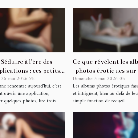
Séduire à l’ère des
Ce que révèlent les a
plications : ces petits
photos érotiques sur
 26 mai 2026 9h
Dimanche 3 mai 2026 0h
tails qui font toute la
désirs cachés
une rencontre aujourd’hui, c’est
Les albums photos érotiques fas
différence
t ouvrir une application,
et intriguent, bien au-delà de leu
r quelques photos, lire trois...
simple fonction de recueil...